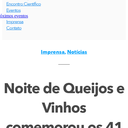
Encontro Científico
Eventos
óximos eventos
Imprensa
Contato
Imprensa
,
Notícias
Noite de Queijos e
Vinhos
comemorou os 41