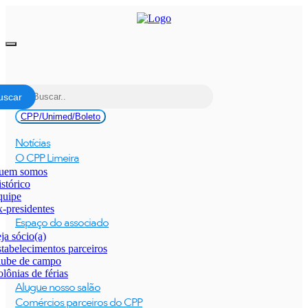
Pular
para
o
conteúdo
Alternar
navegação
CPP/Unimed/Boleto
Notícias
O CPP Limeira
uem somos
stórico
quipe
-presidentes
Espaço do associado
ja sócio(a)
tabelecimentos parceiros
lube de campo
lônias de férias
Alugue nosso salão
Comércios parceiros do CPP