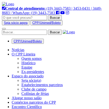
Pular
para
Central de atendimento:
(19) 3443-7583 | 3453-0431 | 3449-
o
8683 | WhatsApp: (19) 3443-7583
conteúdo
Buscar
Seja sócio agora
CPP/Unimed/Boleto
Alternar
navegação
CPP/Unimed/Boleto
Notícias
O CPP Limeira
Quem somos
Histórico
Equipe
Ex-presidentes
Espaço do associado
Seja sócio(a)
Estabelecimentos parceiros
Clube de campo
Colônias de férias
Alugue nosso salão
Comércios parceiros do CPP
Encontro Científico