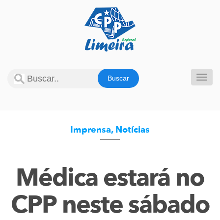
Pular
para
o
conteúdo
Alter
Imprensa
,
Notícias
Médica estará no
CPP neste sábado