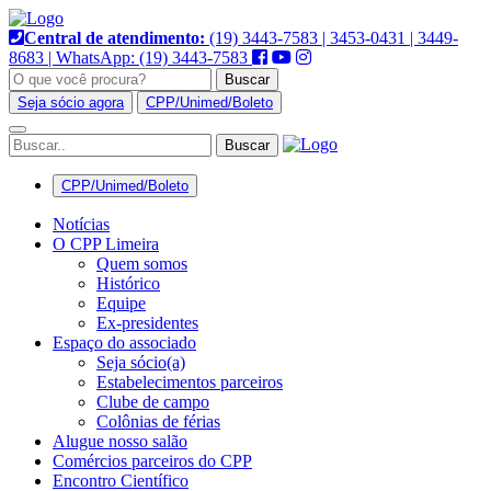
Pular
para
Central de atendimento:
(19) 3443-7583 | 3453-0431 | 3449-
o
8683 | WhatsApp: (19) 3443-7583
conteúdo
Buscar
Seja sócio agora
CPP/Unimed/Boleto
Alternar
navegação
CPP/Unimed/Boleto
Notícias
O CPP Limeira
Quem somos
Histórico
Equipe
Ex-presidentes
Espaço do associado
Seja sócio(a)
Estabelecimentos parceiros
Clube de campo
Colônias de férias
Alugue nosso salão
Comércios parceiros do CPP
Encontro Científico