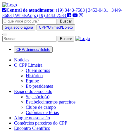
Pular
para
Central de atendimento:
(19) 3443-7583 | 3453-0431 | 3449-
o
8683 | WhatsApp: (19) 3443-7583
conteúdo
Buscar
Seja sócio agora
CPP/Unimed/Boleto
Alternar
navegação
CPP/Unimed/Boleto
Notícias
O CPP Limeira
Quem somos
Histórico
Equipe
Ex-presidentes
Espaço do associado
Seja sócio(a)
Estabelecimentos parceiros
Clube de campo
Colônias de férias
Alugue nosso salão
Comércios parceiros do CPP
Encontro Científico