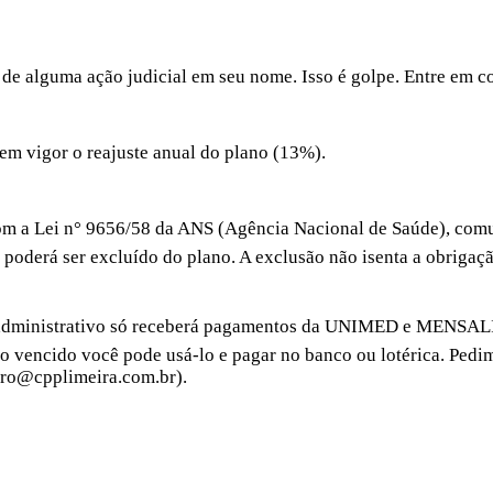
de alguma ação judicial em seu nome. Isso é golpe. Entre em c
 vigor o reajuste anual do plano (13%).
i n° 9656/58 da ANS (Agência Nacional de Saúde), comunic
o poderá ser excluído do plano. A exclusão não isenta a obriga
rativo só receberá pagamentos da UNIMED e MENSALIDADE 
o vencido você pode usá-lo e pagar no banco ou lotérica. Pedim
iro@cpplimeira.com.br).