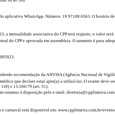
 das 9h às 18h.
plicativo WhatsApp. Número: 19 97108 6563. O horário de a
 mensalidade associativa do CPP terá reajuste, o valor será 
ntral do CPP e aprovada em assembleia. O aumento é para adequ
005923.
recomendação da ANVISA (Agência Nacional de Vigilância S
édico que declare estar apto(a) a utilizá-las. O exame deve se
118) e 13.166/79 (art. 51).
 estamos à disposição pelo e-mail: diretoria@cpplimeira.com.
e carnaval está disponível em: www.cpplimeira.com.br/eventos