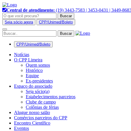
Pular
para
Central de atendimento:
(19) 3443-7583 | 3453-0431 | 3449-868
o
Buscar
conteúdo
Seja sócio agora
CPP/Unimed/Boleto
Alternar
navegação
CPP/Unimed/Boleto
Notícias
O CPP Limeira
Quem somos
Histórico
Equipe
Ex-presidentes
Espaço do associado
Seja sócio(a)
Estabelecimentos parceiros
Clube de campo
Colônias de férias
Alugue nosso salão
Comércios parceiros do CPP
Encontro Científico
Eventos