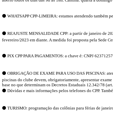
aberto todos os dias das 9h às 18h. Cantina: quarta a domingo
⚫ WHATSAPP CPP-LIMEIRA: estamos atendendo também pelo a
⚫ REAJUSTE MENSALIDADE CPP: a partir de janeiro de 2023, a
fevereiro/2023 em diante. A medida foi proposta pela Sede Ce
⚫ PIX CPP PARA PAGAMENTOS: a chave é: CNPJ 62371257
⚫ OBRIGAÇÃO DE EXAME PARA USO DAS PISCINAS: atendendo 
piscinas do clube devem, obrigatoriamente, apresentar exame m
base no que determinam os Decretos Estaduais 12.342/78 (art. 
⚫ Dúvidas e mais informações pelos telefones do CPP. Também
⚫ TURISMO: programação das colônias para férias de janeiro 