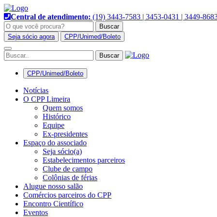
Pular
para
Central de atendimento:
(19) 3443-7583 | 3453-0431 | 3449-868
o
Buscar
conteúdo
Seja sócio agora
CPP/Unimed/Boleto
Alternar
navegação
CPP/Unimed/Boleto
Notícias
O CPP Limeira
Quem somos
Histórico
Equipe
Ex-presidentes
Espaço do associado
Seja sócio(a)
Estabelecimentos parceiros
Clube de campo
Colônias de férias
Alugue nosso salão
Comércios parceiros do CPP
Encontro Científico
Eventos