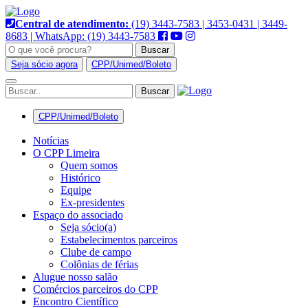
Pular
para
Central de atendimento:
(19) 3443-7583 | 3453-0431 | 3449-
o
8683 | WhatsApp: (19) 3443-7583
conteúdo
Buscar
Seja sócio agora
CPP/Unimed/Boleto
Alternar
navegação
CPP/Unimed/Boleto
Notícias
O CPP Limeira
Quem somos
Histórico
Equipe
Ex-presidentes
Espaço do associado
Seja sócio(a)
Estabelecimentos parceiros
Clube de campo
Colônias de férias
Alugue nosso salão
Comércios parceiros do CPP
Encontro Científico