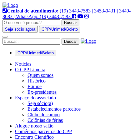
Pular
para
Central de atendimento:
(19) 3443-7583 | 3453-0431 | 3449-
o
8683 | WhatsApp: (19) 3443-7583
conteúdo
Buscar
Seja sócio agora
CPP/Unimed/Boleto
ri
Alternar
navegação
CPP/Unimed/Boleto
Notícias
O CPP Limeira
Quem somos
Histórico
Equipe
Ex-presidentes
Espaço do associado
Seja sócio(a)
Estabelecimentos parceiros
Clube de campo
Colônias de férias
Alugue nosso salão
Comércios parceiros do CPP
Encontro Científico