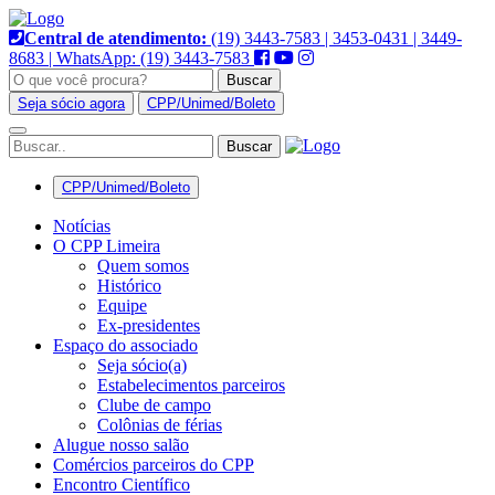
Pular
para
Central de atendimento:
(19) 3443-7583 | 3453-0431 | 3449-
o
8683 | WhatsApp: (19) 3443-7583
conteúdo
Buscar
Seja sócio agora
CPP/Unimed/Boleto
Alternar
navegação
CPP/Unimed/Boleto
Notícias
O CPP Limeira
Quem somos
Histórico
Equipe
Ex-presidentes
Espaço do associado
Seja sócio(a)
Estabelecimentos parceiros
Clube de campo
Colônias de férias
Alugue nosso salão
Comércios parceiros do CPP
Encontro Científico