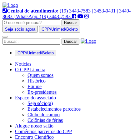
Pular
para
Central de atendimento:
(19) 3443-7583 | 3453-0431 | 3449-
o
8683 | WhatsApp: (19) 3443-7583
conteúdo
Buscar
Seja sócio agora
CPP/Unimed/Boleto
Alternar
navegação
CPP/Unimed/Boleto
Notícias
O CPP Limeira
Quem somos
Histórico
Equipe
Ex-presidentes
Espaço do associado
Seja sócio(a)
Estabelecimentos parceiros
Clube de campo
Colônias de férias
Alugue nosso salão
Comércios parceiros do CPP
Encontro Científico