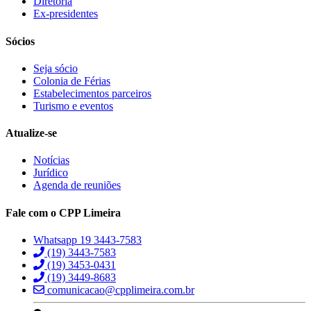
Diretoria
Ex-presidentes
Sócios
Seja sócio
Colonia de Férias
Estabelecimentos parceiros
Turismo e eventos
Atualize-se
Notícias
Jurídico
Agenda de reuniões
Fale com o CPP Limeira
Whatsapp 19 3443-7583
(19) 3443-7583
(19) 3453-0431
(19) 3449-8683
comunicacao@cpplimeira.com.br