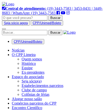
Pular
para
Central de atendimento:
(19) 3443-7583 | 3453-0431 | 3449-
o
8683 | WhatsApp: (19) 3443-7583
conteúdo
Buscar
Seja sócio agora
CPP/Unimed/Boleto
Alternar
navegação
CPP/Unimed/Boleto
Notícias
O CPP Limeira
Quem somos
Histórico
Equipe
Ex-presidentes
Espaço do associado
Seja sócio(a)
Estabelecimentos parceiros
Clube de campo
Colônias de férias
Alugue nosso salão
Comércios parceiros do CPP
Encontro Científico