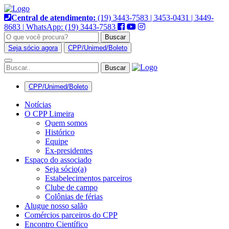
Pular
para
Central de atendimento:
(19) 3443-7583 | 3453-0431 | 3449-
o
8683 | WhatsApp: (19) 3443-7583
conteúdo
Buscar
Seja sócio agora
CPP/Unimed/Boleto
Alternar
navegação
CPP/Unimed/Boleto
Notícias
O CPP Limeira
Quem somos
Histórico
Equipe
Ex-presidentes
Espaço do associado
Seja sócio(a)
Estabelecimentos parceiros
Clube de campo
Colônias de férias
Alugue nosso salão
Comércios parceiros do CPP
Encontro Científico