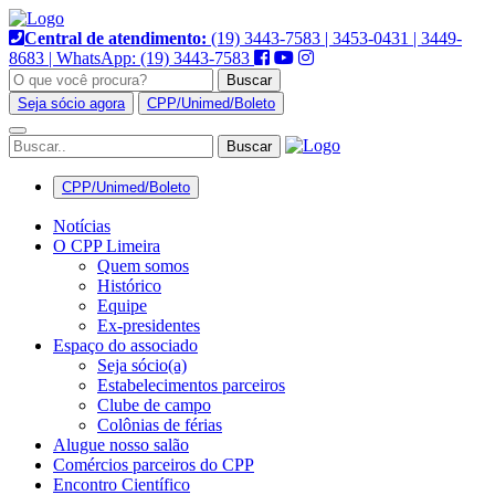
Pular
para
Central de atendimento:
(19) 3443-7583 | 3453-0431 | 3449-
o
8683 | WhatsApp: (19) 3443-7583
conteúdo
Buscar
Seja sócio agora
CPP/Unimed/Boleto
Alternar
navegação
CPP/Unimed/Boleto
Notícias
O CPP Limeira
Quem somos
Histórico
Equipe
Ex-presidentes
Espaço do associado
Seja sócio(a)
Estabelecimentos parceiros
Clube de campo
Colônias de férias
Alugue nosso salão
Comércios parceiros do CPP
Encontro Científico