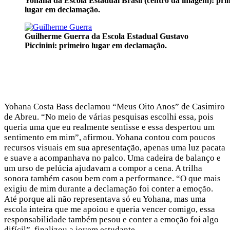
Yohana da Escola Estadual Brasil (centro da imagem): pri
lugar em declamação.
Guilherme Guerra da Escola Estadual Gustavo
Piccinini: primeiro lugar em declamação.
Yohana Costa Bass declamou “Meus Oito Anos” de Casimiro
de Abreu. “No meio de várias pesquisas escolhi essa, pois
queria uma que eu realmente sentisse e essa despertou um
sentimento em mim”, afirmou. Yohana contou com poucos
recursos visuais em sua apresentação, apenas uma luz pacata
e suave a acompanhava no palco. Uma cadeira de balanço e
um urso de pelúcia ajudavam a compor a cena. A trilha
sonora também casou bem com a performance. “O que mais
exigiu de mim durante a declamação foi conter a emoção.
Até porque ali não representava só eu Yohana, mas uma
escola inteira que me apoiou e queria vencer comigo, essa
responsabilidade também pesou e conter a emoção foi algo
teler
difícil”, finalizou a jovem estudante.