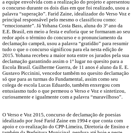
a equipe envolvida com a realização do projeto e apresentou
o concurso durante os dois dias em que foi realizado, usou a
palavra “superação”. Farid Zaine, idealizador do Verso Voz e
principal responsável pelo mesmo o classificou como:
“emocionante”. Já Yohana Costa Bass, aluna do 3º ano da
E.E. Brasil, em meio a festa e euforia que se formaram ao seu
redor após o término do concurso e o pronunciamento da
declamação campeã, usou a palavra “gratidão” para resumir
tudo o que o concurso significou para ela nesta edição de
2015. Yohana recebeu a maior nota entre os jurados pela sua
declamação garantindo assim o 1º lugar no quesito para a
Escola Brasil. Guilherme Guerra, de 11 anos é aluno da E. E.
Gustavo Piccinini, vencedor também no quesito declamação
só que para as turmas do Fundamental, assim como seu
colega de escola Lucas Eduardo, também enxergou com
entusiasmo tudo o que permeou o Verso e Voz e sintetizou,
curiosamente e igualmente com a palavra “maravilhoso”.
O Verso e Voz 2015, concurso de declamação de poesias
idealizado por José Farid Zaine em 1994 e que conta com
apoio e co-realização do CPP-Limeira, Diretoria de Ensino e
também da Prefeitura Municipal, perdura até hoje e neste