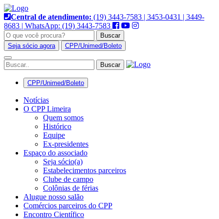
Pular
para
Central de atendimento:
(19) 3443-7583 | 3453-0431 | 3449-
o
8683 | WhatsApp: (19) 3443-7583
conteúdo
Buscar
Seja sócio agora
CPP/Unimed/Boleto
Alternar
navegação
CPP/Unimed/Boleto
Notícias
O CPP Limeira
Quem somos
Histórico
Equipe
Ex-presidentes
Espaço do associado
Seja sócio(a)
Estabelecimentos parceiros
Clube de campo
Colônias de férias
Alugue nosso salão
Comércios parceiros do CPP
Encontro Científico