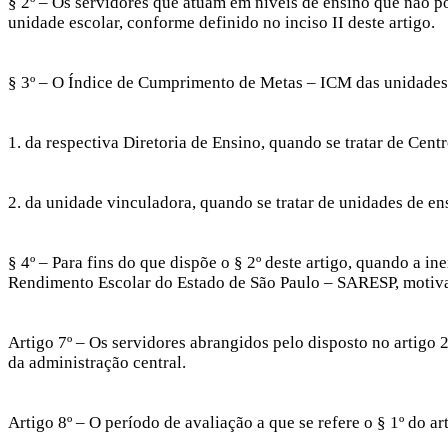
§ 2º – Os servidores que atuam em níveis de ensino que não
unidade escolar, conforme definido no inciso II deste artigo.
§ 3º – O Índice de Cumprimento de Metas – ICM das unidades e
1. da respectiva Diretoria de Ensino, quando se tratar de Ce
2. da unidade vinculadora, quando se tratar de unidades de en
§ 4º – Para fins do que dispõe o § 2º deste artigo, quando a 
Rendimento Escolar do Estado de São Paulo – SARESP, motivad
Artigo 7º – Os servidores abrangidos pelo disposto no artigo
da administração central.
Artigo 8º – O período de avaliação a que se refere o § 1º do 