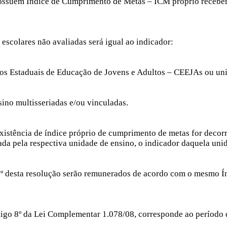
 possuem Índice de Cumprimento de Metas – ICM próprio receb
scolares não avaliadas será igual ao indicador:
ntros Estaduais de Educação de Jovens e Adultos – CEEJAs ou u
sino multisseriadas e/ou vinculadas.
inexistência de índice próprio de cumprimento de metas for deco
a pela respectiva unidade de ensino, o indicador daquela unid
 2º desta resolução serão remunerados de acordo com o mesmo Í
artigo 8º da Lei Complementar 1.078/08, corresponde ao período