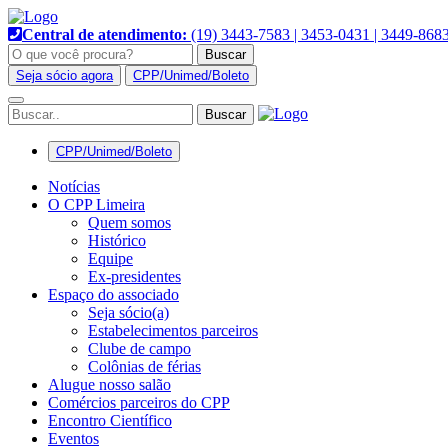
Pular
para
Central de atendimento:
(19) 3443-7583 | 3453-0431 | 3449-868
o
Buscar
conteúdo
Seja sócio agora
CPP/Unimed/Boleto
Alternar
navegação
CPP/Unimed/Boleto
Notícias
O CPP Limeira
Quem somos
Histórico
Equipe
Ex-presidentes
Espaço do associado
Seja sócio(a)
Estabelecimentos parceiros
Clube de campo
Colônias de férias
Alugue nosso salão
Comércios parceiros do CPP
Encontro Científico
Eventos