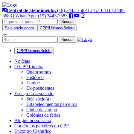
Pular
para
Central de atendimento:
(19) 3443-7583 | 3453-0431 | 3449-
o
8683 | WhatsApp: (19) 3443-7583
conteúdo
Buscar
Seja sócio agora
CPP/Unimed/Boleto
Alternar
navegação
CPP/Unimed/Boleto
Notícias
O CPP Limeira
Quem somos
Histórico
Equipe
Ex-presidentes
Espaço do associado
Seja sócio(a)
Estabelecimentos parceiros
Clube de campo
Colônias de férias
Alugue nosso salão
Comércios parceiros do CPP
Encontro Científico