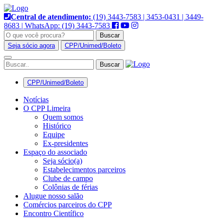
Pular
para
Central de atendimento:
(19) 3443-7583 | 3453-0431 | 3449-
o
8683 | WhatsApp: (19) 3443-7583
conteúdo
Buscar
Seja sócio agora
CPP/Unimed/Boleto
Alternar
navegação
CPP/Unimed/Boleto
Notícias
O CPP Limeira
Quem somos
Histórico
Equipe
Ex-presidentes
Espaço do associado
Seja sócio(a)
Estabelecimentos parceiros
Clube de campo
Colônias de férias
Alugue nosso salão
Comércios parceiros do CPP
Encontro Científico