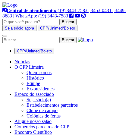
Pular
para
Central de atendimento:
(19) 3443-7583 | 3453-0431 | 3449-
o
8683 | WhatsApp: (19) 3443-7583
conteúdo
Buscar
Seja sócio agora
CPP/Unimed/Boleto
Alternar
navegação
CPP/Unimed/Boleto
Notícias
O CPP Limeira
Quem somos
Histórico
Equipe
Ex-presidentes
Espaço do associado
Seja sócio(a)
Estabelecimentos parceiros
Clube de campo
Colônias de férias
Alugue nosso salão
Comércios parceiros do CPP
Encontro Científico