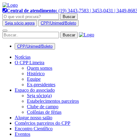
Pular
para
Central de atendimento:
(19) 3443-7583 | 3453-0431 | 3449-868
o
Buscar
conteúdo
Seja sócio agora
CPP/Unimed/Boleto
Alternar
navegação
CPP/Unimed/Boleto
Notícias
O CPP Limeira
Quem somos
Histórico
Equipe
Ex-presidentes
Espaço do associado
Seja sócio(a)
Estabelecimentos parceiros
Clube de campo
Colônias de férias
Alugue nosso salão
Comércios parceiros do CPP
Encontro Científico
Eventos