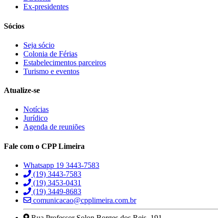
Ex-presidentes
Sócios
Seja sócio
Colonia de Férias
Estabelecimentos parceiros
Turismo e eventos
Atualize-se
Notícias
Jurídico
Agenda de reuniões
Fale com o CPP Limeira
Whatsapp 19 3443-7583
(19) 3443-7583
(19) 3453-0431
(19) 3449-8683
comunicacao@cpplimeira.com.br
Rua Professor Solon Borges dos Reis, 191