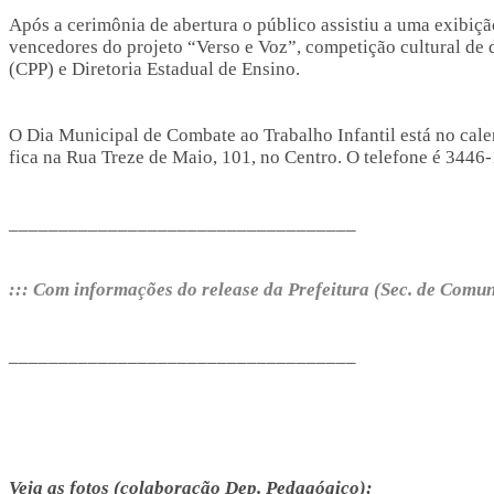
Após a cerimônia de abertura o público assistiu a uma exibiç
vencedores do projeto “Verso e Voz”, competição cultural de 
(CPP) e Diretoria Estadual de Ensino.
O Dia Municipal de Combate ao Trabalho Infantil está no cal
fica na Rua Treze de Maio, 101, no Centro. O telefone é 344
___________________________________
::: Com informações do release da Prefeitura (Sec. de Comu
___________________________________
Veja as fotos (colaboração Dep. Pedagógico):