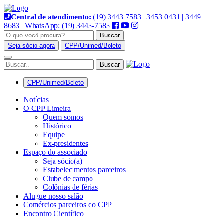
Pular
para
Central de atendimento:
(19) 3443-7583 | 3453-0431 | 3449-
o
8683 | WhatsApp: (19) 3443-7583
conteúdo
Buscar
Seja sócio agora
CPP/Unimed/Boleto
Alternar
navegação
CPP/Unimed/Boleto
Notícias
O CPP Limeira
Quem somos
Histórico
Equipe
Ex-presidentes
Espaço do associado
Seja sócio(a)
Estabelecimentos parceiros
Clube de campo
Colônias de férias
Alugue nosso salão
Comércios parceiros do CPP
Encontro Científico