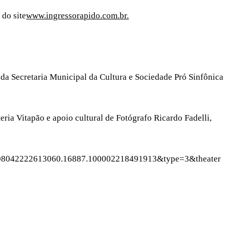
 do site
www.ingressorapido.com.br.
 da Secretaria Municipal da Cultura e Sociedade Pró Sinfônica
ia Vitapão e apoio cultural de Fotógrafo Ricardo Fadelli,
=a.108042222613060.16887.100002218491913&type=3&theater