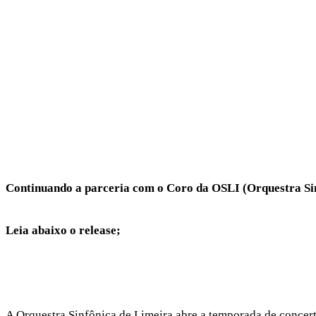
Continuando a parceria com o Coro da OSLI (Orquestra Sin
Leia abaixo o release;
A Orquestra Sinfônica de Limeira abre a temporada de concer