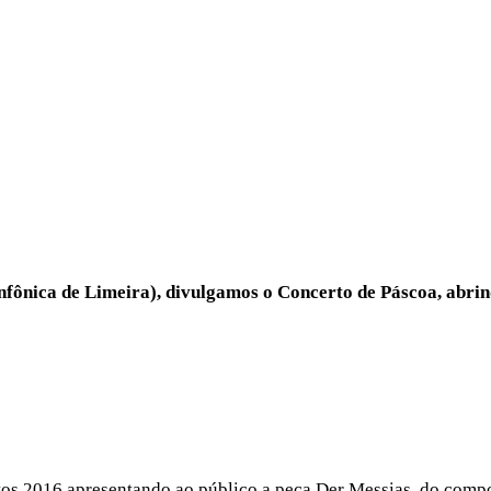
fônica de Limeira), divulgamos o Concerto de Páscoa, abri
tos 2016 apresentando ao público a peça Der Messias, do comp