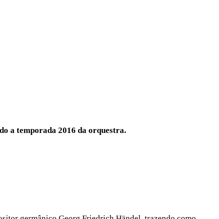
ndo a temporada 2016 da orquestra.
ositor germânico Georg Friedrich Händel, trazendo como