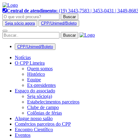
Pular
para
Central de atendimento:
(19) 3443-7583 | 3453-0431 | 3449-868
o
Buscar
conteúdo
Seja sócio agora
CPP/Unimed/Boleto
Alternar
navegação
CPP/Unimed/Boleto
Notícias
O CPP Limeira
Quem somos
Histórico
Equipe
Ex-presidentes
Espaço do associado
Seja sócio(a)
Estabelecimentos parceiros
Clube de campo
Colônias de férias
Alugue nosso salão
Comércios parceiros do CPP
Encontro Científico
Eventos