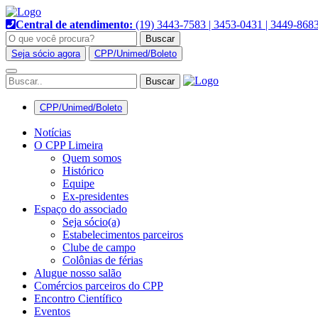
Pular
para
Central de atendimento:
(19) 3443-7583 | 3453-0431 | 3449-868
o
Buscar
conteúdo
Seja sócio agora
CPP/Unimed/Boleto
Alternar
navegação
CPP/Unimed/Boleto
Notícias
O CPP Limeira
Quem somos
Histórico
Equipe
Ex-presidentes
Espaço do associado
Seja sócio(a)
Estabelecimentos parceiros
Clube de campo
Colônias de férias
Alugue nosso salão
Comércios parceiros do CPP
Encontro Científico
Eventos