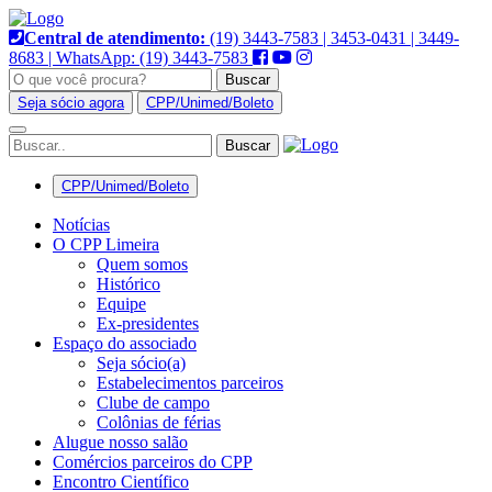
Pular
para
Central de atendimento:
(19) 3443-7583 | 3453-0431 | 3449-
o
8683 | WhatsApp: (19) 3443-7583
conteúdo
Buscar
Seja sócio agora
CPP/Unimed/Boleto
Alternar
navegação
CPP/Unimed/Boleto
Notícias
O CPP Limeira
Quem somos
Histórico
Equipe
Ex-presidentes
Espaço do associado
Seja sócio(a)
Estabelecimentos parceiros
Clube de campo
Colônias de férias
Alugue nosso salão
Comércios parceiros do CPP
Encontro Científico