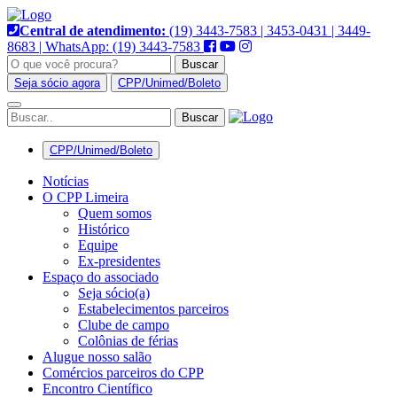
Pular
para
Central de atendimento:
(19) 3443-7583 | 3453-0431 | 3449-
o
8683 | WhatsApp: (19) 3443-7583
conteúdo
Buscar
Seja sócio agora
CPP/Unimed/Boleto
Alternar
navegação
CPP/Unimed/Boleto
Notícias
O CPP Limeira
Quem somos
Histórico
Equipe
Ex-presidentes
Espaço do associado
Seja sócio(a)
Estabelecimentos parceiros
Clube de campo
Colônias de férias
Alugue nosso salão
Comércios parceiros do CPP
Encontro Científico