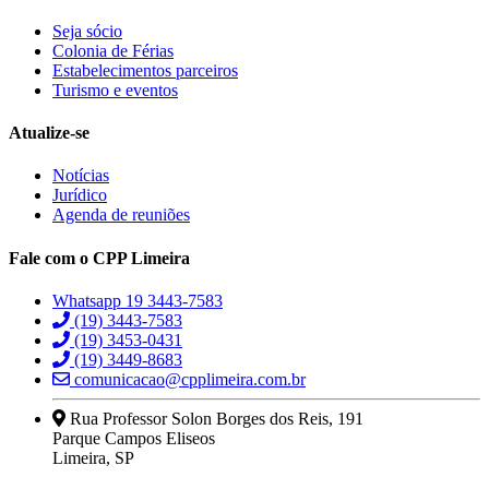
Seja sócio
Colonia de Férias
Estabelecimentos parceiros
Turismo e eventos
Atualize-se
Notícias
Jurídico
Agenda de reuniões
Fale com o CPP Limeira
Whatsapp 19 3443-7583
(19) 3443-7583
(19) 3453-0431
(19) 3449-8683
comunicacao@cpplimeira.com.br
Rua Professor Solon Borges dos Reis, 191
Parque Campos Eliseos
Limeira, SP