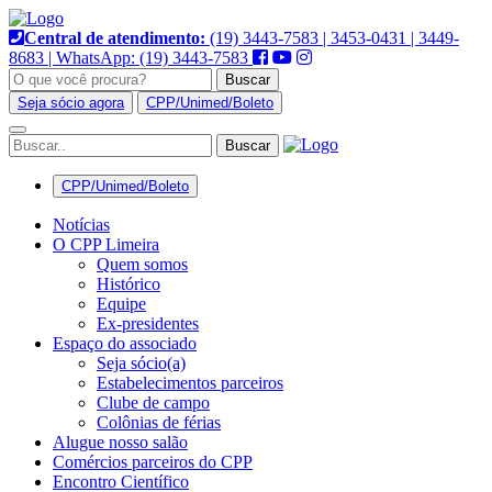
Pular
para
Central de atendimento:
(19) 3443-7583 | 3453-0431 | 3449-
o
8683 | WhatsApp: (19) 3443-7583
conteúdo
Buscar
Seja sócio agora
CPP/Unimed/Boleto
Alternar
navegação
CPP/Unimed/Boleto
Notícias
O CPP Limeira
Quem somos
Histórico
Equipe
Ex-presidentes
Espaço do associado
Seja sócio(a)
Estabelecimentos parceiros
Clube de campo
Colônias de férias
Alugue nosso salão
Comércios parceiros do CPP
Encontro Científico