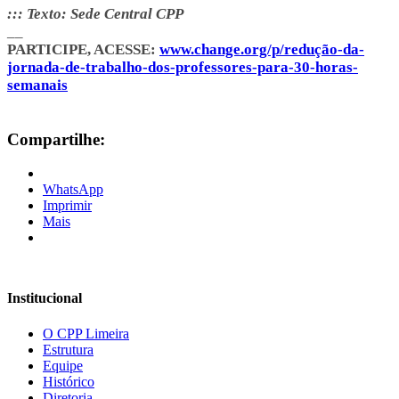
::: Texto: Sede Central CPP
__
PARTICIPE, ACESSE:
www.change.org/p/redução-da-
jornada-de-trabalho-dos-professores-para-30-horas-
semanais
Compartilhe:
WhatsApp
Imprimir
Mais
Institucional
O CPP Limeira
Estrutura
Equipe
Histórico
Diretoria