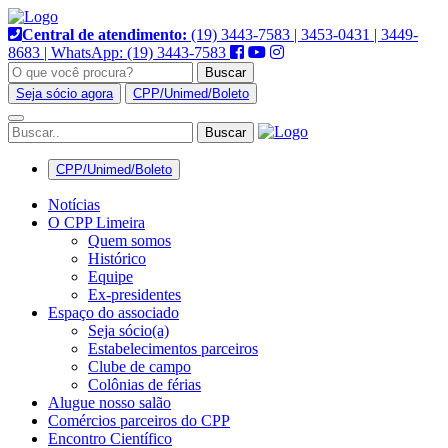
Pular
para
Central de atendimento:
(19) 3443-7583 | 3453-0431 | 3449-
o
8683 | WhatsApp: (19) 3443-7583
conteúdo
Buscar
Seja sócio agora
CPP/Unimed/Boleto
Alternar
navegação
CPP/Unimed/Boleto
Notícias
O CPP Limeira
Quem somos
Histórico
Equipe
Ex-presidentes
Espaço do associado
Seja sócio(a)
Estabelecimentos parceiros
Clube de campo
Colônias de férias
Alugue nosso salão
Comércios parceiros do CPP
Encontro Científico