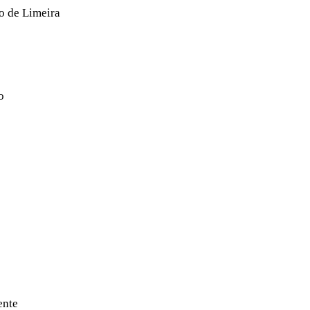
o de Limeira
o
ente