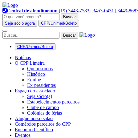
Pular
para
Central de atendimento:
(19) 3443-7583 | 3453-0431 | 3449-868
o
Buscar
conteúdo
Seja sócio agora
CPP/Unimed/Boleto
Alternar
navegação
CPP/Unimed/Boleto
Notícias
O CPP Limeira
Quem somos
Histórico
Equipe
Ex-presidentes
Espaço do associado
Seja sócio(a)
Estabelecimentos parceiros
Clube de campo
Colônias de férias
Alugue nosso salão
Comércios parceiros do CPP
Encontro Científico
Eventos