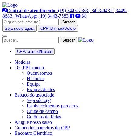
Pular
para
Central de atendimento:
(19) 3443-7583 | 3453-0431 | 3449-
o
8683 | WhatsApp: (19) 3443-7583
conteúdo
Buscar
Seja sócio agora
CPP/Unimed/Boleto
Alternar
navegação
CPP/Unimed/Boleto
Notícias
O CPP Limeira
Quem somos
Histórico
Equipe
Ex-presidentes
Espaço do associado
Seja sócio(a)
Estabelecimentos parceiros
Clube de campo
Colônias de férias
Alugue nosso salão
Comércios parceiros do CPP
Encontro Científico