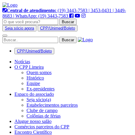
Pular
para
Central de atendimento:
(19) 3443-7583 | 3453-0431 | 3449-
o
8683 | WhatsApp: (19) 3443-7583
conteúdo
Buscar
Seja sócio agora
CPP/Unimed/Boleto
Alternar
navegação
CPP/Unimed/Boleto
Notícias
O CPP Limeira
Quem somos
Histórico
Equipe
Ex-presidentes
Espaço do associado
Seja sócio(a)
Estabelecimentos parceiros
Clube de campo
Colônias de férias
Alugue nosso salão
Comércios parceiros do CPP
Encontro Científico