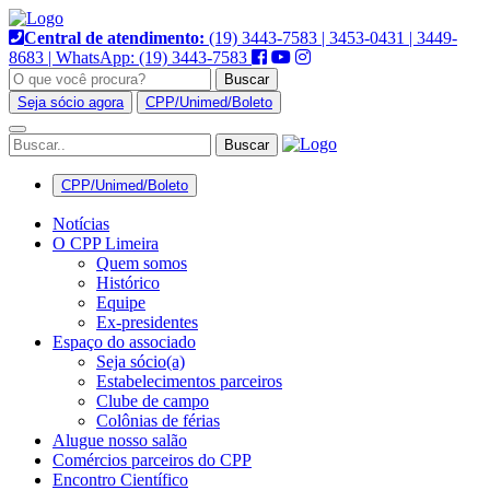
Pular
para
Central de atendimento:
(19) 3443-7583 | 3453-0431 | 3449-
o
8683 | WhatsApp: (19) 3443-7583
conteúdo
Buscar
Seja sócio agora
CPP/Unimed/Boleto
Alternar
navegação
CPP/Unimed/Boleto
Notícias
O CPP Limeira
Quem somos
Histórico
Equipe
Ex-presidentes
Espaço do associado
Seja sócio(a)
Estabelecimentos parceiros
Clube de campo
Colônias de férias
Alugue nosso salão
Comércios parceiros do CPP
Encontro Científico