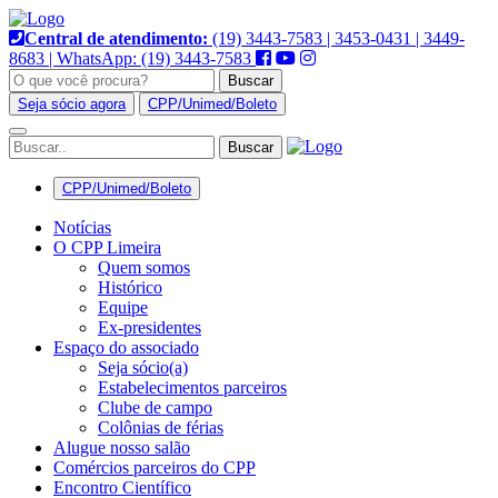
Pular
para
Central de atendimento:
(19) 3443-7583 | 3453-0431 | 3449-
o
8683 | WhatsApp: (19) 3443-7583
conteúdo
Buscar
Seja sócio agora
CPP/Unimed/Boleto
Alternar
navegação
CPP/Unimed/Boleto
Notícias
O CPP Limeira
Quem somos
Histórico
Equipe
Ex-presidentes
Espaço do associado
Seja sócio(a)
Estabelecimentos parceiros
Clube de campo
Colônias de férias
Alugue nosso salão
Comércios parceiros do CPP
Encontro Científico