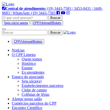
Pular
para
Central de atendimento:
(19) 3443-7583 | 3453-0431 | 3449-
o
8683 | WhatsApp: (19) 3443-7583
conteúdo
Buscar
Seja sócio agora
CPP/Unimed/Boleto
Alternar
navegação
CPP/Unimed/Boleto
Notícias
O CPP Limeira
Quem somos
Histórico
Equipe
Ex-presidentes
Espaço do associado
Seja sócio(a)
Estabelecimentos parceiros
Clube de campo
Colônias de férias
Alugue nosso salão
Comércios parceiros do CPP
Encontro Científico