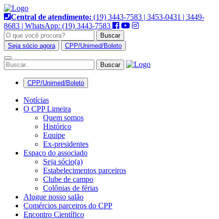
Pular
para
Central de atendimento:
(19) 3443-7583 | 3453-0431 | 3449-
o
8683 | WhatsApp: (19) 3443-7583
conteúdo
Buscar
Seja sócio agora
CPP/Unimed/Boleto
Alternar
navegação
CPP/Unimed/Boleto
Notícias
O CPP Limeira
Quem somos
Histórico
Equipe
Ex-presidentes
Espaço do associado
Seja sócio(a)
Estabelecimentos parceiros
Clube de campo
Colônias de férias
Alugue nosso salão
Comércios parceiros do CPP
Encontro Científico