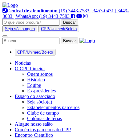
Pular
para
Central de atendimento:
(19) 3443-7583 | 3453-0431 | 3449-
o
8683 | WhatsApp: (19) 3443-7583
conteúdo
Buscar
Seja sócio agora
CPP/Unimed/Boleto
Alternar
navegação
CPP/Unimed/Boleto
Notícias
O CPP Limeira
Quem somos
Histórico
Equipe
Ex-presidentes
Espaço do associado
Seja sócio(a)
Estabelecimentos parceiros
Clube de campo
Colônias de férias
Alugue nosso salão
Comércios parceiros do CPP
Encontro Científico