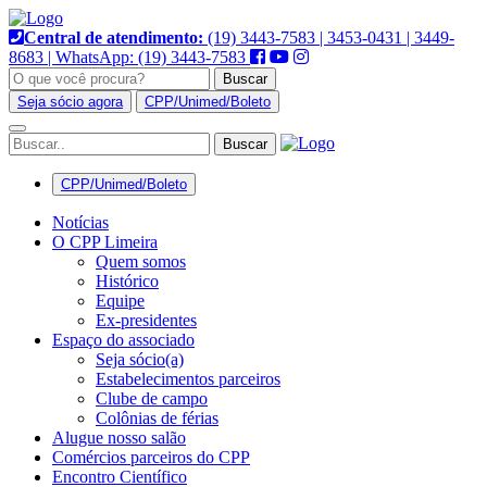
Pular
para
Central de atendimento:
(19) 3443-7583 | 3453-0431 | 3449-
o
8683 | WhatsApp: (19) 3443-7583
conteúdo
Buscar
Seja sócio agora
CPP/Unimed/Boleto
Alternar
navegação
CPP/Unimed/Boleto
Notícias
O CPP Limeira
Quem somos
Histórico
Equipe
Ex-presidentes
Espaço do associado
Seja sócio(a)
Estabelecimentos parceiros
Clube de campo
Colônias de férias
Alugue nosso salão
Comércios parceiros do CPP
Encontro Científico