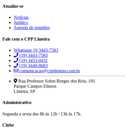
Atualize-se
Notícias
Jurídico
Agenda de reuniões
Fale com o CPP Limeira
Whatsapp 19 3443-7583
(19) 3443-7583
(19) 3453-0431
(19) 3449-8683
comunicacao@cpplimeira.com.br
Rua Professor Solon Borges dos Reis, 191
Parque Campos Eliseos
Limeira, SP
Administrativo
Segunda a sexta das 8h às 12h / 13h às 17h.
Clube