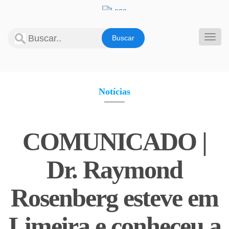
Pular
para
o
Alter
conteúdo
Notícias
COMUNICADO |
Dr. Raymond
Rosenberg esteve em
Limeira e conheceu a