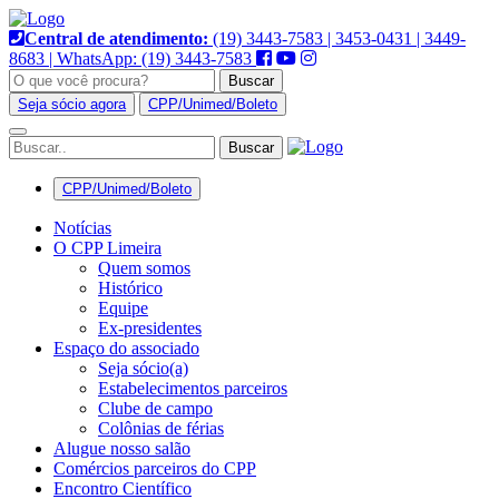
Pular
para
Central de atendimento:
(19) 3443-7583 | 3453-0431 | 3449-
o
8683 | WhatsApp: (19) 3443-7583
conteúdo
Buscar
Seja sócio agora
CPP/Unimed/Boleto
Alternar
navegação
CPP/Unimed/Boleto
Notícias
O CPP Limeira
Quem somos
Histórico
Equipe
Ex-presidentes
Espaço do associado
Seja sócio(a)
Estabelecimentos parceiros
Clube de campo
Colônias de férias
Alugue nosso salão
Comércios parceiros do CPP
Encontro Científico