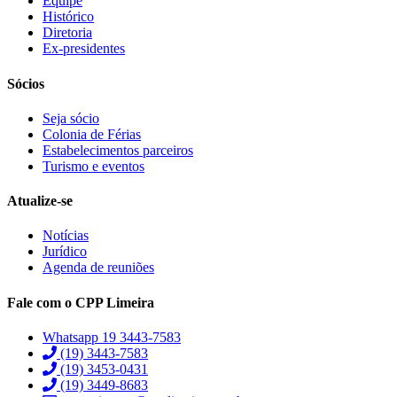
Equipe
Histórico
Diretoria
Ex-presidentes
Sócios
Seja sócio
Colonia de Férias
Estabelecimentos parceiros
Turismo e eventos
Atualize-se
Notícias
Jurídico
Agenda de reuniões
Fale com o CPP Limeira
Whatsapp 19 3443-7583
(19) 3443-7583
(19) 3453-0431
(19) 3449-8683