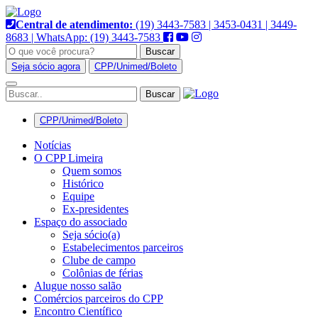
Pular
para
Central de atendimento:
(19) 3443-7583 | 3453-0431 | 3449-
o
8683 | WhatsApp: (19) 3443-7583
conteúdo
Buscar
Seja sócio agora
CPP/Unimed/Boleto
Alternar
navegação
CPP/Unimed/Boleto
Notícias
O CPP Limeira
Quem somos
Histórico
Equipe
Ex-presidentes
Espaço do associado
Seja sócio(a)
Estabelecimentos parceiros
Clube de campo
Colônias de férias
Alugue nosso salão
Comércios parceiros do CPP
Encontro Científico