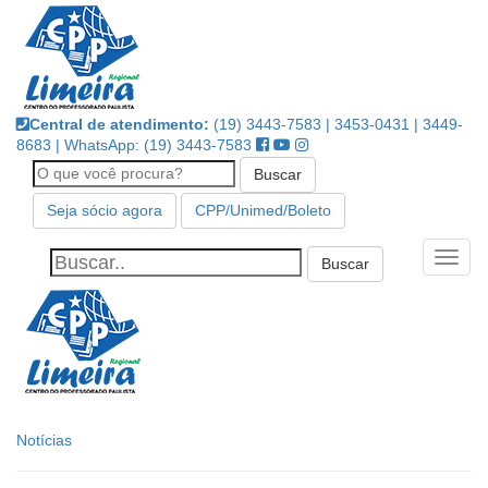
Pular
para
o
i
conteúdo
Central de atendimento:
(19) 3443-7583 | 3453-0431 | 3449-
8683 | WhatsApp: (19) 3443-7583
Buscar
Seja sócio agora
CPP/Unimed/Boleto
Alter
Notícias