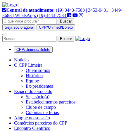
Pular
para
Central de atendimento:
(19) 3443-7583 | 3453-0431 | 3449-
o
8683 | WhatsApp: (19) 3443-7583
conteúdo
Buscar
Seja sócio agora
CPP/Unimed/Boleto
Alternar
navegação
CPP/Unimed/Boleto
Notícias
O CPP Limeira
Quem somos
Histórico
Equipe
Ex-presidentes
Espaço do associado
Seja sócio(a)
Estabelecimentos parceiros
Clube de campo
Colônias de férias
Alugue nosso salão
Comércios parceiros do CPP
Encontro Científico