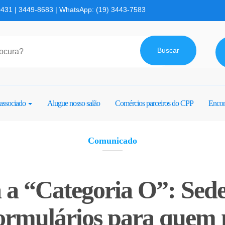
0431 | 3449-8683 | WhatsApp: (19) 3443-7583
Buscar
associado
Alugue nosso salão
Comércios parceiros do CPP
Encon
Comunicado
 a “Categoria O”: Sed
formulários para quem