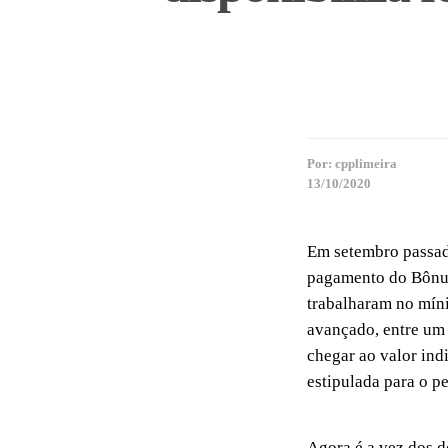
Por:
cpplimeira
13/10/2020
Em setembro passado
pagamento do Bônus
trabalharam no míni
avançado, entre um 
chegar ao valor ind
estipulada para o p
Agora é a vez dos 