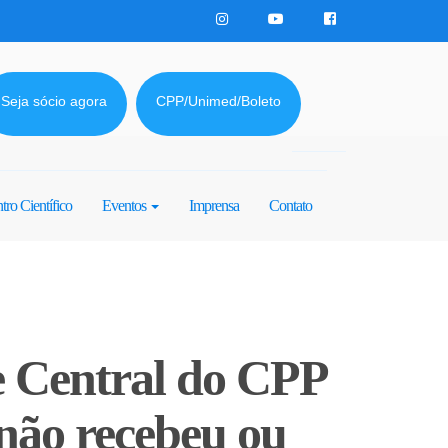
Seja sócio agora
CPP/Unimed/Boleto
tro Científico
Eventos
Imprensa
Contato
e Central do CPP
 não recebeu ou