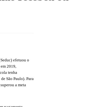
(Seduc) efetuou o
, em 2019,
scola tenha
 de São Paulo). Para
u superou a meta
com pagamento