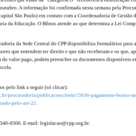
 outubro. A informação foi confirmada nesta semana pela Procu
capital São Paulo) em contato com a Coordenadoria de Gestão 
ria da Educação. O Bônus atende ao que determina a Lei Comp
doria da Sede Central do CPP disponibiliza formulários para a
ores que entendem ter direito e que não receberam e os que, ap
m do valor pago, podem preencher os documentos disponíveis e
scola.
s pelo link a seguir (só clicar):
g.br/procuradoria/publicacoes/item/15936-pagamento-bonus-me
nado-pelo-art-22 .
340-0500. E-mail: legislacao@cpp.org.br.