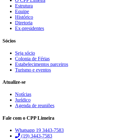
O CPP Limeira
Estrutura
Equipe
Histórico
Diretoria
Ex-presidentes
Sócios
Seja sócio
Colonia de Férias
Estabelecimentos parceiros
Turismo e eventos
Atualize-se
Notícias
Jurídico
Agenda de reuniões
Fale com o CPP Limeira
Whatsapp 19 3443-7583
(19) 3443-7583