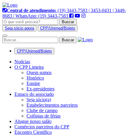
Pular
para
Central de atendimento:
(19) 3443-7583 | 3453-0431 | 3449-
o
8683 | WhatsApp: (19) 3443-7583
conteúdo
Buscar
Seja sócio agora
CPP/Unimed/Boleto
Alternar
navegação
CPP/Unimed/Boleto
Notícias
O CPP Limeira
Quem somos
Histórico
Equipe
Ex-presidentes
Espaço do associado
Seja sócio(a)
Estabelecimentos parceiros
Clube de campo
Colônias de férias
Alugue nosso salão
Comércios parceiros do CPP
Encontro Científico