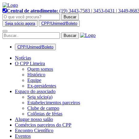
Pular
para
Central de atendimento:
(19) 3443-7583 | 3453-0431 | 3449-868
o
Buscar
conteúdo
Seja sócio agora
CPP/Unimed/Boleto
Alternar
navegação
CPP/Unimed/Boleto
Notícias
O CPP Limeira
Quem somos
Histórico
Equipe
Ex-presidentes
Espaço do associado
Seja sócio(a)
Estabelecimentos parceiros
Clube de campo
Colônias de férias
Alugue nosso salão
Comércios parceiros do CPP
Encontro Científico
Eventos