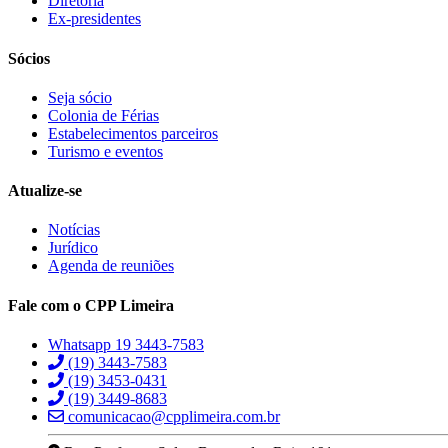
Diretoria
Ex-presidentes
Sócios
Seja sócio
Colonia de Férias
Estabelecimentos parceiros
Turismo e eventos
Atualize-se
Notícias
Jurídico
Agenda de reuniões
Fale com o CPP Limeira
Whatsapp 19 3443-7583
(19) 3443-7583
(19) 3453-0431
(19) 3449-8683
comunicacao@cpplimeira.com.br