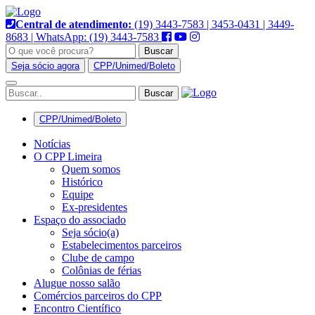
Pular
para
Central de atendimento:
(19) 3443-7583 | 3453-0431 | 3449-
o
8683 | WhatsApp: (19) 3443-7583
conteúdo
Buscar
Seja sócio agora
CPP/Unimed/Boleto
Alternar
navegação
CPP/Unimed/Boleto
Notícias
O CPP Limeira
Quem somos
Histórico
Equipe
Ex-presidentes
Espaço do associado
Seja sócio(a)
Estabelecimentos parceiros
Clube de campo
Colônias de férias
Alugue nosso salão
Comércios parceiros do CPP
Encontro Científico