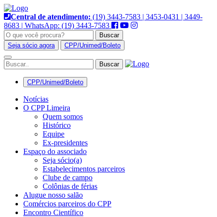
Pular
para
Central de atendimento:
(19) 3443-7583 | 3453-0431 | 3449-
o
8683 | WhatsApp: (19) 3443-7583
conteúdo
Buscar
Seja sócio agora
CPP/Unimed/Boleto
Alternar
navegação
CPP/Unimed/Boleto
Notícias
O CPP Limeira
Quem somos
Histórico
Equipe
Ex-presidentes
Espaço do associado
Seja sócio(a)
Estabelecimentos parceiros
Clube de campo
Colônias de férias
Alugue nosso salão
Comércios parceiros do CPP
Encontro Científico