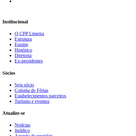
Institucional
O CPP Limeira
Estrutura
Equipe
Histórico
Diretoria
Ex-presidentes
Sócios
Seja sócio
Colonia de Férias
Estabelecimentos parceiros
Turismo e eventos
Atualize-se
Notícias
Jurídico
Agenda de reuniões