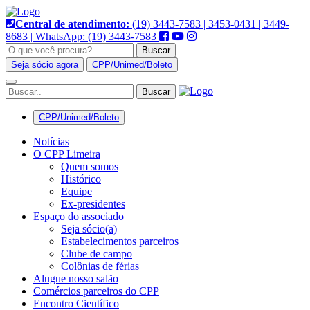
Pular
para
Central de atendimento:
(19) 3443-7583 | 3453-0431 | 3449-
o
8683 | WhatsApp: (19) 3443-7583
conteúdo
Buscar
Seja sócio agora
CPP/Unimed/Boleto
Alternar
navegação
CPP/Unimed/Boleto
Notícias
O CPP Limeira
Quem somos
Histórico
Equipe
Ex-presidentes
Espaço do associado
Seja sócio(a)
Estabelecimentos parceiros
Clube de campo
Colônias de férias
Alugue nosso salão
Comércios parceiros do CPP
Encontro Científico