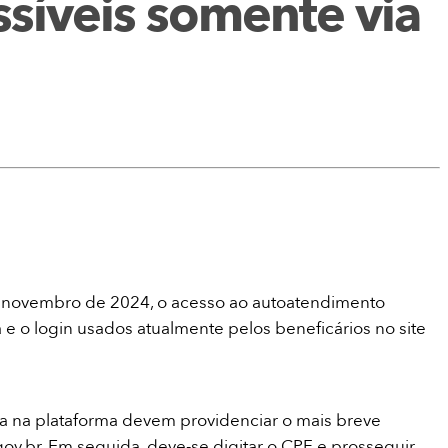
síveis somente via
 de novembro de 2024, o acesso ao autoatendimento
 e o login usados atualmente pelos beneficários no site
ta na plataforma devem providenciar o mais breve
.gov.br. Em seguida, deve-se digitar o CPF e prosseguir