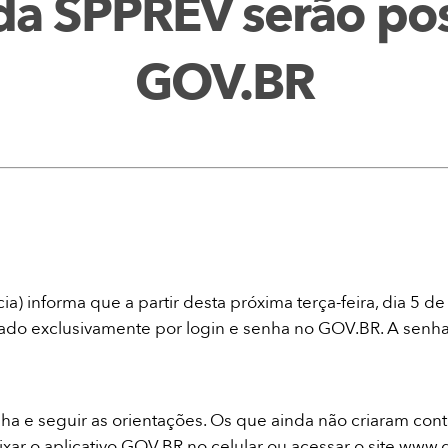
a SPPREV serão pos
GOV.BR
cia) informa que a partir desta próxima terça-feira, dia 5
izado exclusivamente por login e senha no GOV.BR. A senha
ha e seguir as orientações. Os que ainda não criaram con
aixar o aplicativo GOV.BR no celular ou acessar o site www