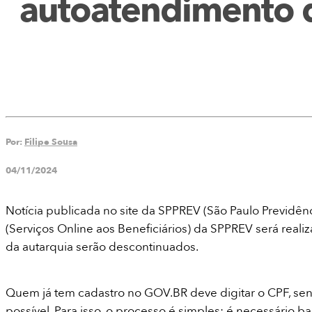
autoatendimento d
Por:
Filipe Sousa
04/11/2024
Notícia publicada no site da SPPREV (São Paulo Previdên
(Serviços Online aos Beneficiários) da SPPREV será real
da autarquia serão descontinuados.
Quem já tem cadastro no GOV.BR deve digitar o CPF, sen
possível. Para isso, o processo é simples: é necessário b