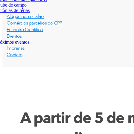
lube de campo
lônias de férias
Alugue nosso salão
Comércios parceiros do CPP
Encontro Científico
Eventos
óximos eventos
Imprensa
Contato
A partir de 5 de