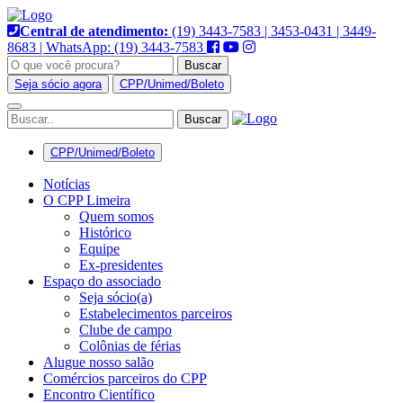
Pular
para
Central de atendimento:
(19) 3443-7583 | 3453-0431 | 3449-
o
8683 | WhatsApp: (19) 3443-7583
conteúdo
Buscar
Seja sócio agora
CPP/Unimed/Boleto
Alternar
navegação
CPP/Unimed/Boleto
Notícias
O CPP Limeira
Quem somos
Histórico
Equipe
Ex-presidentes
Espaço do associado
Seja sócio(a)
Estabelecimentos parceiros
Clube de campo
Colônias de férias
Alugue nosso salão
Comércios parceiros do CPP
Encontro Científico