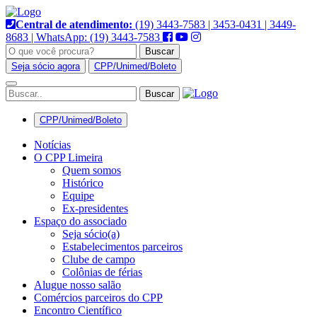
Pular
para
Central de atendimento:
(19) 3443-7583 | 3453-0431 | 3449-
o
8683 | WhatsApp: (19) 3443-7583
conteúdo
Buscar
Seja sócio agora
CPP/Unimed/Boleto
Alternar
navegação
CPP/Unimed/Boleto
Notícias
O CPP Limeira
Quem somos
Histórico
Equipe
Ex-presidentes
Espaço do associado
Seja sócio(a)
Estabelecimentos parceiros
Clube de campo
Colônias de férias
Alugue nosso salão
Comércios parceiros do CPP
Encontro Científico